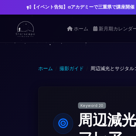
【イベント告知】αアカデミーで三重県で講座開催
ホーム
新月期カレンダ
ホーム
撮影ガイド
周辺減光とサジタル
Keyword 20
周辺減