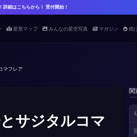
！詳細はこちらから！ 受付開始！
ー
星景マップ
みんなの星空写真
マガジン
焼
コマフレア
関
光とサジタルコマ