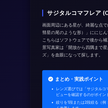
サジタルコマフレア (Com
画面周辺にある星が、綺麗な点で
彗星の尾のような形）」ににじん
こちらはソフトウェアで後から補
景写真家は「開放から四隅まで星
ズ」を血眼になって探します。
まとめ・実践ポイント
レンズ選びでは「サジタルコ
ビューを確認するのがポイン
絞りを1段または2段絞る（例：F
く改善します。