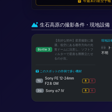
今週末の星空予報
生石高原の撮影条件・現地設備
【良好な郊外】星景撮影に最
現地設
適。低空にある都市方向の光
ト
Bortle 3
害ドームに注意し、ソフトフ
不明
ィルターで星座を際際立たせ
るのが吉。
このスポットの作例で多い機材
Sony FE 12-24mm
1位
R
F2.8 GM
Sony α7 IV
2位
R