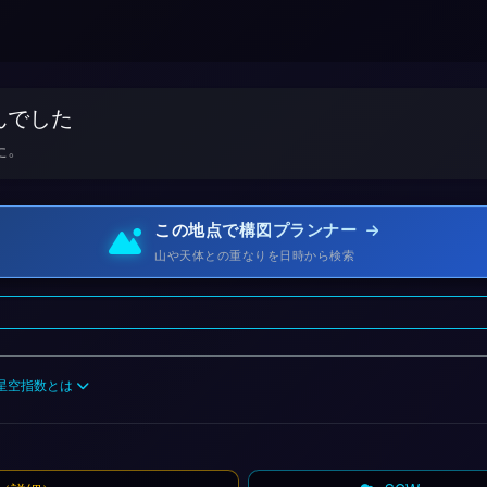
んでした
た。
この地点で構図プランナー
山や天体との重なりを日時から検索
星空指数とは