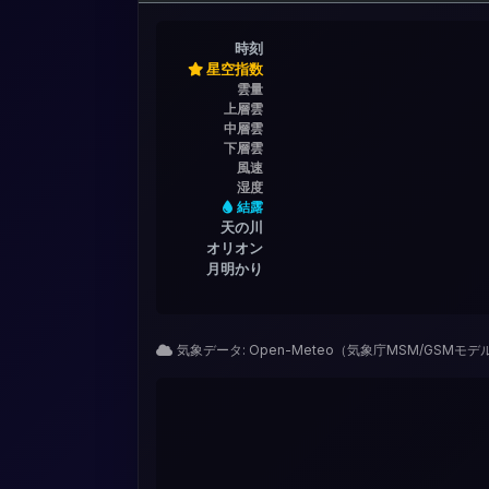
時刻
星空指数
雲量
上層雲
中層雲
下層雲
風速
湿度
結露
天の川
オリオン
月明かり
気象データ: Open-Meteo（気象庁MSM/GSMモ