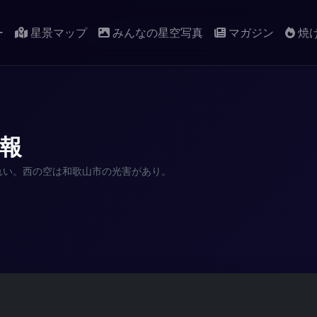
ー
星景マップ
みんなの星空写真
マガジン
焼
報
れい。西の空は和歌山市の光害があり。