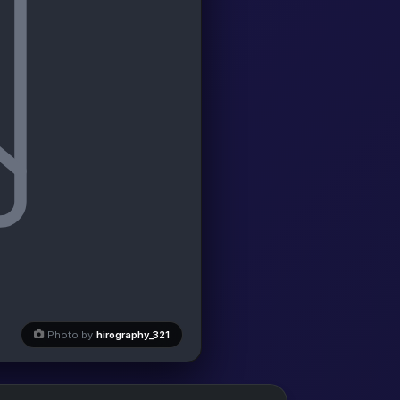
Photo by
hirography_321