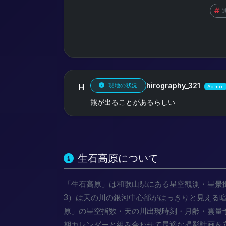
hirography_321
現地の状況
H
Admin
熊が出ることがあるらしい
生石高原について
「生石高原」は和歌山県にある星空観測・星景撮影ス
3）は天の川の銀河中心部がはっきりと見える暗い夜空
原」の星空指数・天の川出現時刻・月齢・雲量
期カレンダーと組み合わせて最適な撮影計画を