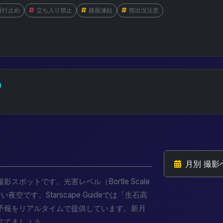
通行止め
立ち入り禁止
路面凍結
熊出没注意
月別 撮影
ポットです。光害レベル（Bortle Scale
です。Starscape Guideでは「生石高
予報をリアルタイムで提供しています。新月
立てましょう。