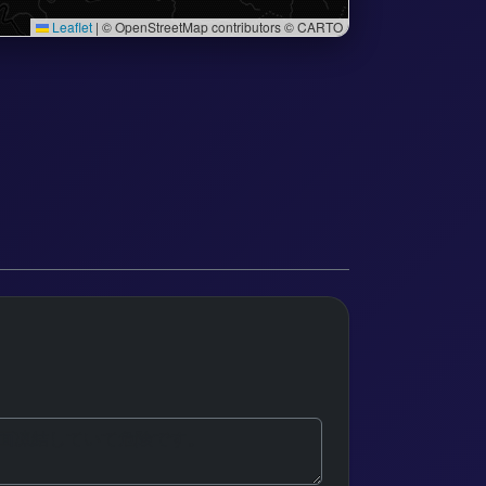
Leaflet
|
© OpenStreetMap contributors © CARTO