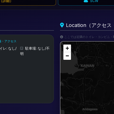
（詳細）
SCW
Location（アク
ここでは近隣のトイレ・コンビニ・
備・アクセス
+
イレ: なし/
駐車場: なし/不
明
−