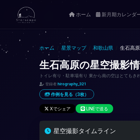
ホーム
新月期カレンダ
ホーム
星景マップ
和歌山県
生石高原
生石高原の星空撮影情
トイレ有り・駐車場有り 東から南の空はとてもき
登録者:
hirography_321
作例を見る（3枚）
Xでシェア
LINEで送る
星空撮影タイムライン