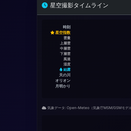
星空撮影タイムライン
時刻
星空指数
雲量
上層雲
中層雲
下層雲
風速
湿度
結露
天の川
オリオン
月明かり
気象データ: Open-Meteo（気象庁MSM/GSMモ