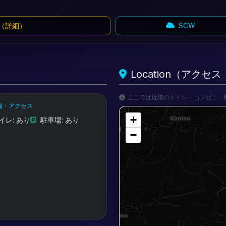
（詳細）
SCW
Location（アク
ここでは近隣のトイレ・コンビニ・
備・アクセス
+
イレ: あり
駐車場: あり
−