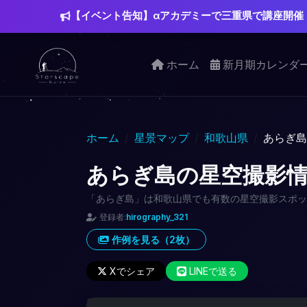
【イベント告知】αアカデミーで三重県で講座開催
ホーム
新月期カレンダ
ホーム
星景マップ
和歌山県
あらぎ島
あらぎ島の星空撮影
「あらぎ島」は和歌山県でも有数の星空撮影スポッ
登録者:
hirography_321
作例を見る（2枚）
Xでシェア
LINEで送る