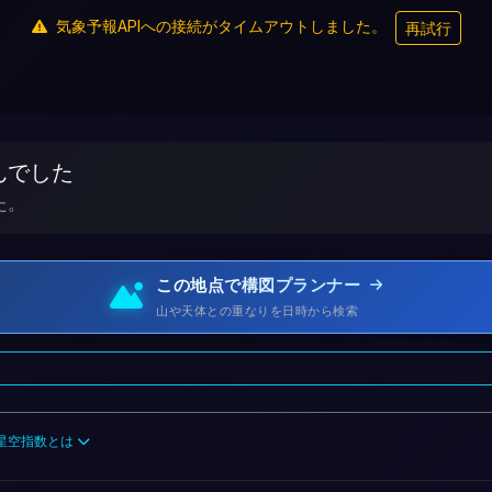
気象予報APIへの接続がタイムアウトしました。
再試行
んでした
た。
この地点で構図プランナー
山や天体との重なりを日時から検索
星空指数とは