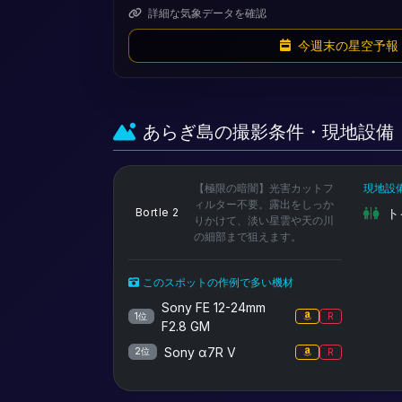
詳細な気象データを確認
今週末の星空予報
あらぎ島の撮影条件・現地設備
【極限の暗闇】光害カットフ
現地設
ィルター不要。露出をしっか
Bortle 2
ト
りかけて、淡い星雲や天の川
の細部まで狙えます。
このスポットの作例で多い機材
Sony FE 12-24mm
1位
R
F2.8 GM
Sony α7R V
2位
R