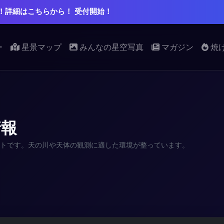
！詳細はこちらから！ 受付開始！
ー
星景マップ
みんなの星空写真
マガジン
焼
情報
トです。天の川や天体の観測に適した環境が整っています。