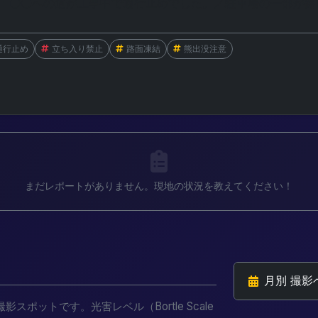
通行止め
立ち入り禁止
路面凍結
熊出没注意
まだレポートがありません。現地の状況を教えてください！
月別 撮影
ポットです。光害レベル（Bortle Scale