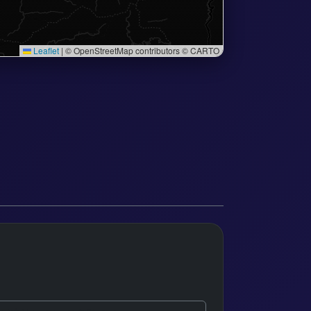
Leaflet
|
© OpenStreetMap contributors © CARTO