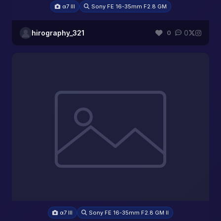
α7 III
Sony FE 16-35mm F2.8 GM
hirography_321
0
0
α7 III
Sony FE 16-35mm F2.8 GM II