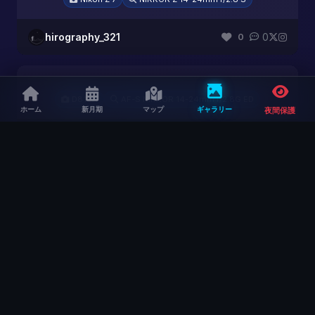
hirography_321
0
0
D810A
AF-S NIKKOR 14-24mm f/2.8G ED
ホーム
新月期
マップ
ギャラリー
夜間保護
hirography_321
0
0
α7 IV
FE 12-24mm F2.8 GM
hirography_321
0
0
α7 IV
FE 12-24mm F2.8 GM