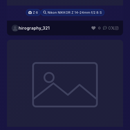
Z 6
Nikon NIKKOR Z 14-24mm f/2.8 S
hirography_321
0
0