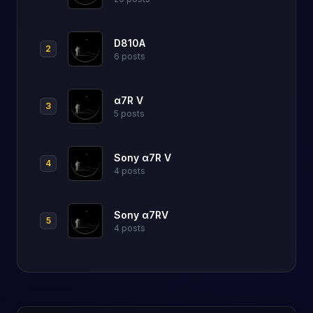
D810A
2
6 posts
α7R V
3
5 posts
Sony α7R V
4
4 posts
Sony α7RV
5
4 posts