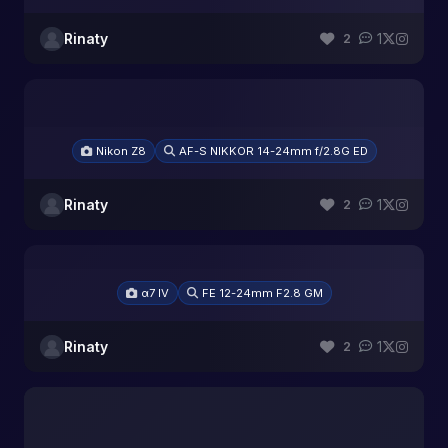
Rinaty
1
2
Nikon Z8
AF-S NIKKOR 14-24mm f/2.8G ED
Rinaty
1
2
α7 IV
FE 12-24mm F2.8 GM
Rinaty
1
2