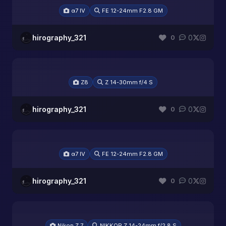
α7 IV
FE 12-24mm F2.8 GM
hirography_321
0
0
Z8
Z 14-30mm f/4 S
hirography_321
0
0
α7 IV
FE 12-24mm F2.8 GM
hirography_321
0
0
Nikon Z 7
NIKKOR Z 14-24mm f/2.8 S