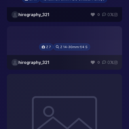
hirography_321
0
0
Z 7
Z 14-30mm f/4 S
hirography_321
0
0