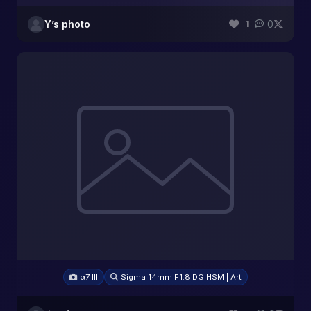
Y’s photo
0
1
α7 III
Sigma 14mm F1.8 DG HSM | Art