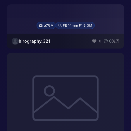
α7R V
FE 14mm F1.8 GM
hirography_321
0
0