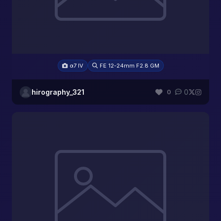
α7 IV
FE 12-24mm F2.8 GM
hirography_321
0
0