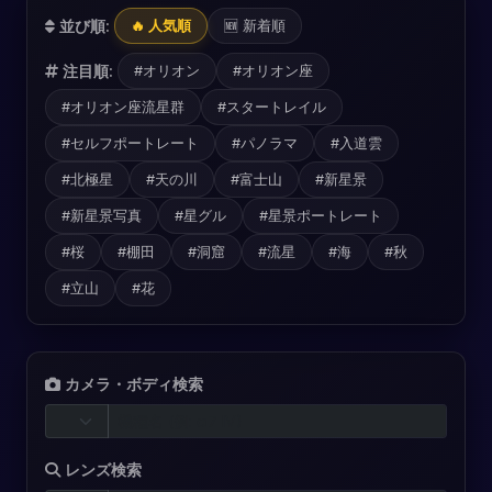
並び順:
🔥 人気順
🆕 新着順
注目順:
#オリオン
#オリオン座
#オリオン座流星群
#スタートレイル
#セルフポートレート
#パノラマ
#入道雲
#北極星
#天の川
#富士山
#新星景
#新星景写真
#星グル
#星景ポートレート
#桜
#棚田
#洞窟
#流星
#海
#秋
#立山
#花
カメラ・ボディ検索
レンズ検索