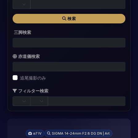
検索
三脚検索
赤道儀検索
追尾撮影のみ
フィルター検索
α7 IV
SIGMA 14-24mm F2.8 DG DN | Art