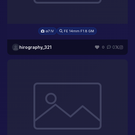
α7 IV
FE 14mm F1.8 GM
hirography_321
0
0