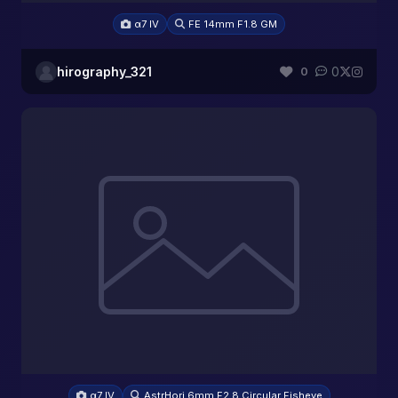
α7 IV
FE 14mm F1.8 GM
hirography_321
0
0
α7 IV
AstrHori 6mm F2.8 Circular Fisheye