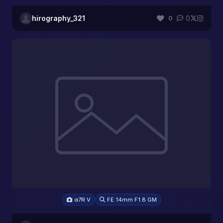
hirography_321
0
0
α7R V
FE 14mm F1.8 GM