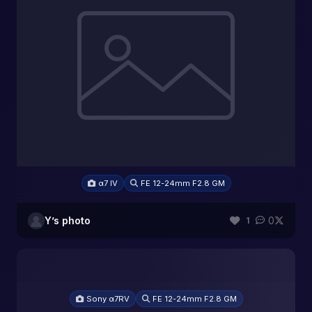
α7 IV
FE 12-24mm F2.8 GM
Y’s photo
0
1
Sony α7RV
FE 12-24mm F2.8 GM