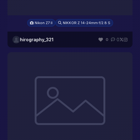
Nikon Z7 II
NIKKOR Z 14-24mm f/2.8 S
hirography_321
0
0