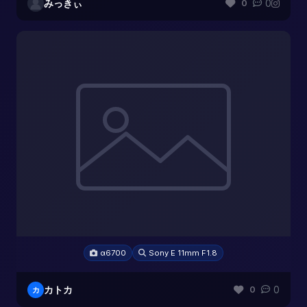
みっきぃ
0
0
α6700
Sony E 11mm F1.8
カトカ
0
0
カ