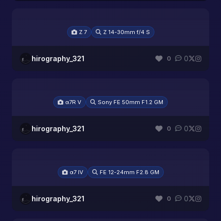
Z 7
Z 14-30mm f/4 S
hirography_321
0
0
α7R V
Sony FE 50mm F1.2 GM
hirography_321
0
0
α7 IV
FE 12-24mm F2.8 GM
hirography_321
0
0