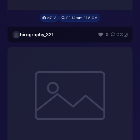
α7 IV
FE 14mm F1.8 GM
hirography_321
0
0