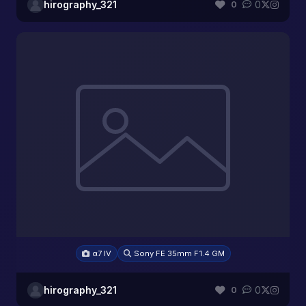
hirography_321
0
0
α7 IV
Sony FE 35mm F1.4 GM
hirography_321
0
0