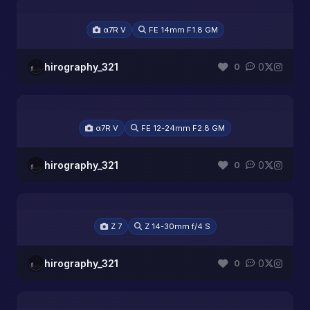
α7R V
FE 14mm F1.8 GM
hirography_321
0
0
α7R V
FE 12-24mm F2.8 GM
hirography_321
0
0
Z 7
Z 14-30mm f/4 S
hirography_321
0
0