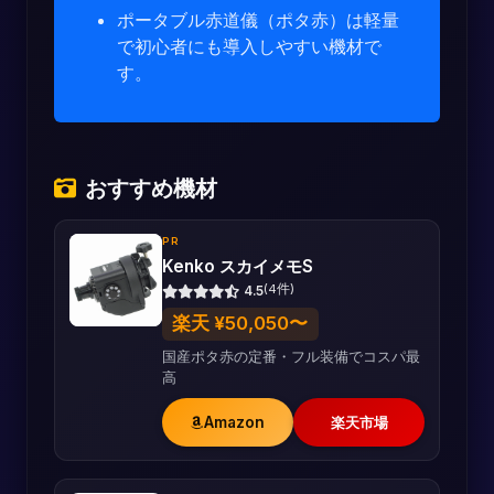
ポータブル赤道儀（ポタ赤）は軽量
で初心者にも導入しやすい機材で
す。
おすすめ機材
PR
Kenko スカイメモS
(4件)
4.5
楽天 ¥50,050〜
国産ポタ赤の定番・フル装備でコスパ最
高
Amazon
楽天市場