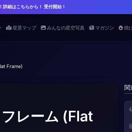
！詳細はこちらから！ 受付開始！
ー
星景マップ
みんなの星空写真
マガジン
焼
t Frame)
関
レーム (Flat