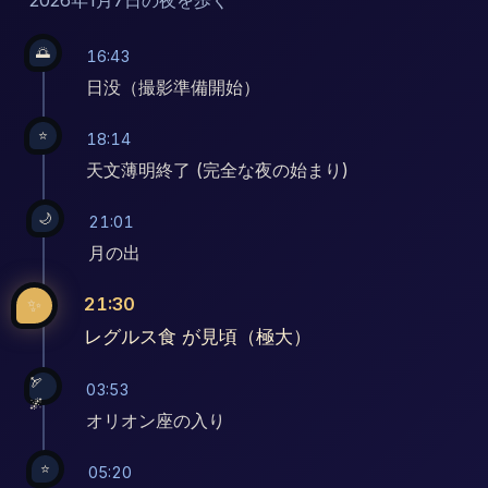
🌅
16:43
日没（撮影準備開始）
⭐
18:14
天文薄明終了 (完全な夜の始まり)
🌙
21:01
月の出
21:30
✨
レグルス食 が見頃（極大）
🏹
03:53
🌌
オリオン座の入り
⭐
05:20