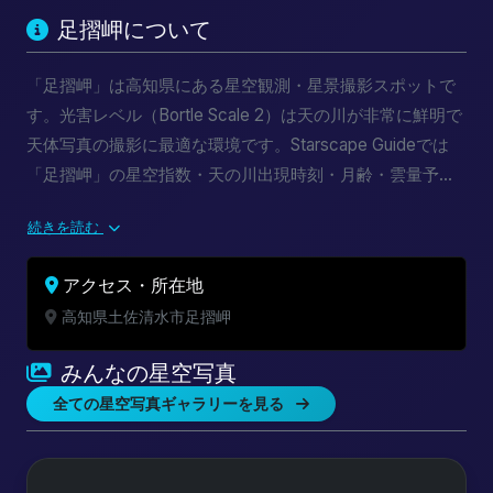
足摺岬について
「足摺岬」は高知県にある星空観測・星景撮影スポットで
す。光害レベル（Bortle Scale 2）は天の川が非常に鮮明で
天体写真の撮影に最適な環境です。Starscape Guideでは
「足摺岬」の星空指数・天の川出現時刻・月齢・雲量予報
をリアルタイムで提供しています。新月期カレンダーと組
続きを読む
み合わせて最適な撮影計画を立てましょう。
アクセス・所在地
高知県土佐清水市足摺岬
みんなの星空写真
全ての星空写真ギャラリーを見る