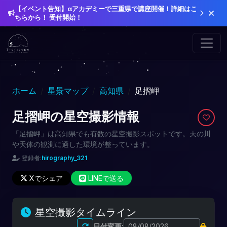
【イベント告知】αアカデミーで三重県で講座開催！詳細はこ
ちらから！ 受付開始！
ホーム
星景マップ
高知県
足摺岬
足摺岬の星空撮影情報
「足摺岬」は高知県でも有数の星空撮影スポットです。天の川
や天体の観測に適した環境が整っています。
登録者:
hirography_321
Xでシェア
LINEで送る
星空撮影タイムライン
日付変更: