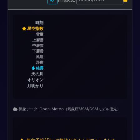
時刻
星空指数
雲量
上層雲
中層雲
下層雲
風速
湿度
結露
天の川
オリオン
月明かり
気象データ: Open-Meteo（気象庁MSM/GSMモデル優先）