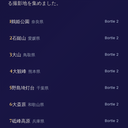
る撮影地を集めました。
1
鶴姫公園
奈良県
Bortle 2
2
石鎚山
愛媛県
Bortle 2
3
大山
鳥取県
Bortle 2
4
大観峰
熊本県
Bortle 2
5
野島埼灯台
千葉県
Bortle 2
6
大斎原
和歌山県
Bortle 2
7
砥峰高原
兵庫県
Bortle 2