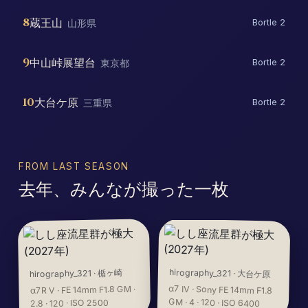
8
蔵王山
山形県
Bortle 2
9
中山峠展望台
東京都
Bortle 2
10
大台ケ原
三重県
Bortle 2
FROM LAST SEASON
去年、みんなが撮った一枚
hirography_321
楯ヶ崎
·
hirography_321
·
大台ケ原
α7 IV · Sony FE 14mm F1.8
α7R V · FE 14mm F1.8 GM ·
GM · 4 · 120 · ISO 6400
2.8 · 120 · ISO 2500