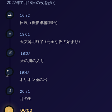
2027年11月18日の夜を歩く
🌅
16:32
日没（撮影準備開始）
⭐
18:01
天文薄明終了 (完全な夜の始まり)
🌌
18:07
天の川の入り
🏹
19:47
🌌
オリオン座の出
🌙
20:21
月の出
00:00
✨