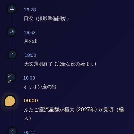
🌅
16:28
日没（撮影準備開始）
🌙
16:53
月の出
⭐
18:00
天文薄明終了 (完全な夜の始まり)
🏹
18:03
🌌
オリオン座の出
00:00
✨
ふたご座流星群が極大 (2027年) が見頃（極
大）
⭐
05:11