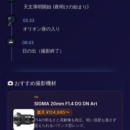
天文薄明開始 (夜明けの始まり)
🏹
05:33
🌌
オリオン座の入り
🌅
06:43
日の出（撮影終了）
おすすめ撮影機材
PR
SIGMA 20mm F1.4 DG DN Art
楽天 ¥124,885〜
F1.4の明るさと高解像を両立。暗い流星も逃さず
捉えられるバランス型レンズ。