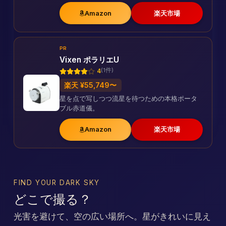
Amazon
楽天市場
PR
Vixen ポラリエU
(1件)
4
楽天 ¥55,749〜
星を点で写しつつ流星を待つための本格ポータ
ブル赤道儀。
Amazon
楽天市場
FIND YOUR DARK SKY
どこで撮る？
光害を避けて、空の広い場所へ。星がきれいに見え