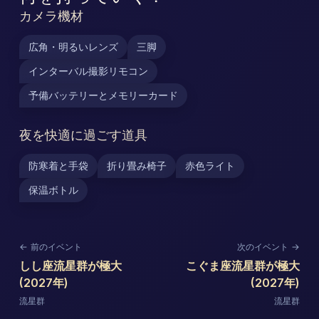
カメラ機材
広角・明るいレンズ
三脚
インターバル撮影リモコン
予備バッテリーとメモリーカード
夜を快適に過ごす道具
防寒着と手袋
折り畳み椅子
赤色ライト
保温ボトル
← 前のイベント
次のイベント →
しし座流星群が極大
こぐま座流星群が極大
(2027年)
(2027年)
流星群
流星群