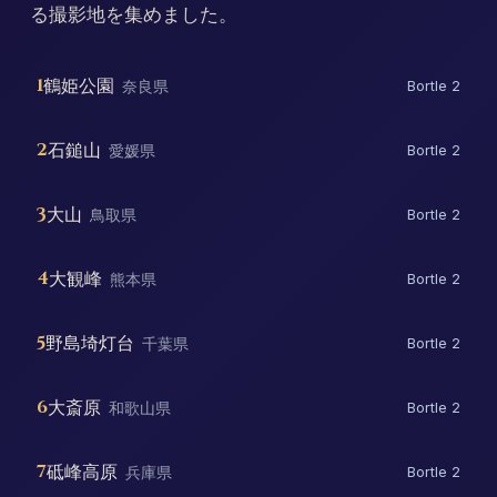
る撮影地を集めました。
1
鶴姫公園
奈良県
Bortle 2
2
石鎚山
愛媛県
Bortle 2
3
大山
鳥取県
Bortle 2
4
大観峰
熊本県
Bortle 2
5
野島埼灯台
千葉県
Bortle 2
6
大斎原
和歌山県
Bortle 2
7
砥峰高原
兵庫県
Bortle 2