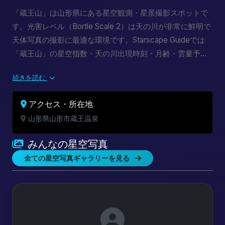
「蔵王山」は山形県にある星空観測・星景撮影スポットで
す。光害レベル（Bortle Scale 2）は天の川が非常に鮮明で
天体写真の撮影に最適な環境です。Starscape Guideでは
「蔵王山」の星空指数・天の川出現時刻・月齢・雲量予報
をリアルタイムで提供しています。新月期カレンダーと組
続きを読む
み合わせて最適な撮影計画を立てましょう。
アクセス・所在地
山形県山形市蔵王温泉
みんなの星空写真
全ての星空写真ギャラリーを見る