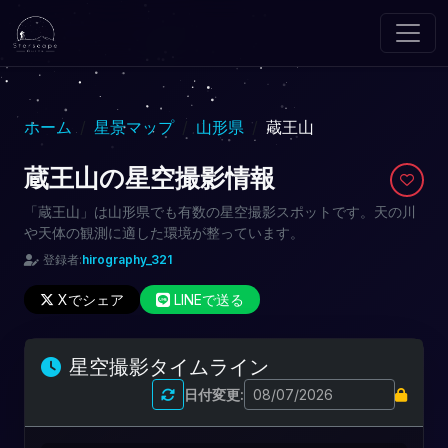
ホーム
星景マップ
山形県
蔵王山
蔵王山の星空撮影情報
「蔵王山」は山形県でも有数の星空撮影スポットです。天の川
や天体の観測に適した環境が整っています。
登録者:
hirography_321
Xでシェア
LINEで送る
星空撮影タイムライン
日付変更: