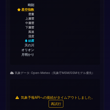
時刻
星空指数
雲量
上層雲
中層雲
下層雲
風速
湿度
結露
天の川
オリオン
月明かり
気象データ: Open-Meteo（気象庁MSM/GSMモデル優先）
気象予報APIへの接続がタイムアウトしました。
再試行