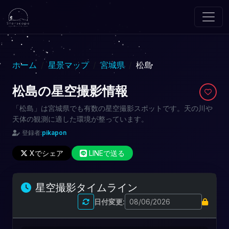
ホーム
星景マップ
宮城県
松島
松島の星空撮影情報
「松島」は宮城県でも有数の星空撮影スポットです。天の川や
天体の観測に適した環境が整っています。
登録者:
pikapon
Xでシェア
LINEで送る
星空撮影タイムライン
日付変更: