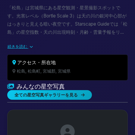
「松島」は宮城県にある星空観測・星景撮影スポットで
す。光害レベル（Bortle Scale 3）は天の川の銀河中心部が
はっきりと見える暗い夜空です。Starscape Guideでは「松
島」の星空指数・天の川出現時刻・月齢・雲量予報をリア
ルタイムで提供しています。新月期カレンダーと組み合わ
続きを読む
せて最適な撮影計画を立てましょう。
アクセス・所在地
松島, 松島町, 宮城郡, 宮城県
みんなの星空写真
全ての星空写真ギャラリーを見る