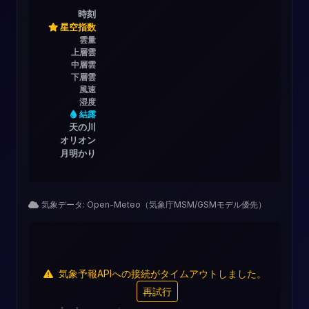
時刻
星空指数
雲量
上層雲
中層雲
下層雲
風速
湿度
結露
天の川
オリオン
月明かり
気象データ: Open-Meteo（気象庁MSM/GSMモデル優先）
気象予報APIへの接続がタイムアウトしました。
再試行