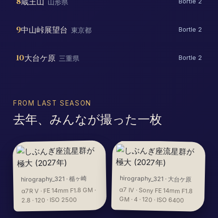
8
蔵王山
山形県
Bortle 2
9
中山峠展望台
東京都
Bortle 2
10
大台ケ原
三重県
Bortle 2
FROM LAST SEASON
去年、みんなが撮った一枚
hirography_321
楯ヶ崎
·
hirography_321
·
大台ケ原
α7 IV · Sony FE 14mm F1.8
α7R V · FE 14mm F1.8 GM ·
GM · 4 · 120 · ISO 6400
2.8 · 120 · ISO 2500