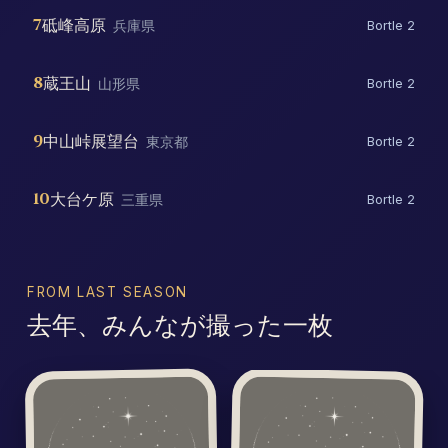
7
砥峰高原
兵庫県
Bortle 2
8
蔵王山
山形県
Bortle 2
9
中山峠展望台
東京都
Bortle 2
10
大台ケ原
三重県
Bortle 2
FROM LAST SEASON
去年、みんなが撮った一枚