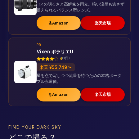
F1.4の明るさと高解像を両立。暗い流星も逃さず
捉えられるバランス型レンズ。
Amazon
楽天市場
PR
Vixen ポラリエU
(1件)
4
楽天 ¥55,749〜
星を点で写しつつ流星を待つための本格ポータ
ブル赤道儀。
Amazon
楽天市場
FIND YOUR DARK SKY
どこで撮る？