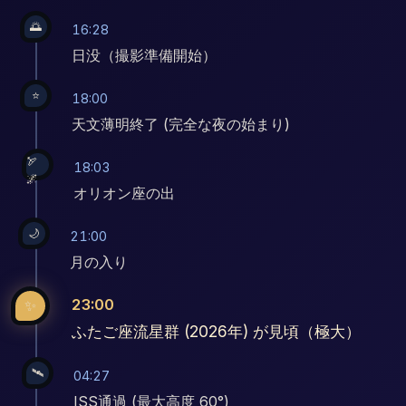
🌅
16:28
日没（撮影準備開始）
⭐
18:00
天文薄明終了 (完全な夜の始まり)
🏹
18:03
🌌
オリオン座の出
🌙
21:00
月の入り
23:00
✨
ふたご座流星群 (2026年) が見頃（極大）
🛰️
04:27
ISS通過 (最大高度 60°)