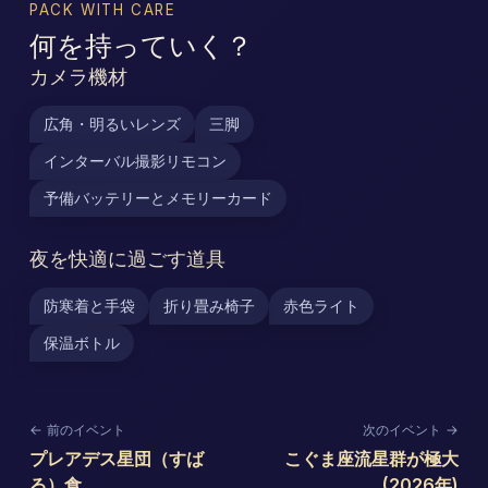
PACK WITH CARE
何を持っていく？
カメラ機材
広角・明るいレンズ
三脚
インターバル撮影リモコン
予備バッテリーとメモリーカード
夜を快適に過ごす道具
防寒着と手袋
折り畳み椅子
赤色ライト
保温ボトル
← 前のイベント
次のイベント →
プレアデス星団（すば
こぐま座流星群が極大
る）食
(2026年)