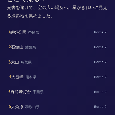
光害を避けて、空の広い場所へ。星がきれいに見え
る撮影地を集めました。
1
鶴姫公園
奈良県
Bortle 2
2
石鎚山
愛媛県
Bortle 2
3
大山
鳥取県
Bortle 2
4
大観峰
熊本県
Bortle 2
5
野島埼灯台
千葉県
Bortle 2
6
大斎原
和歌山県
Bortle 2