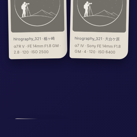
hirography_321
楯ヶ崎
·
hirography_321
·
大台ケ原
α7 IV · Sony FE 14mm F1.8
α7R V · FE 14mm F1.8 GM ·
GM · 4 · 120 · ISO 6400
2.8 · 120 · ISO 2500