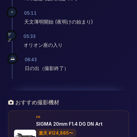
⭐
05:11
天文薄明開始 (夜明けの始まり)
🏹
05:33
🌌
オリオン座の入り
🌅
06:43
日の出（撮影終了）
おすすめ撮影機材
PR
SIGMA 20mm F1.4 DG DN Art
楽天 ¥124,885〜