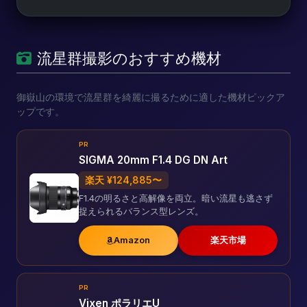
流星群撮影のおすすめ機材
御嶽山の環境で流星群を綺麗に撮るために適した機材ピックア
ップです。
PR
SIGMA 20mm F1.4 DG DN Art
楽天 ¥124,885〜
F1.4の明るさと高解像を両立。暗い流星も逃さず
捉えられるバランス型レンズ。
Amazon
楽天市場
PR
Vixen ポラリエU