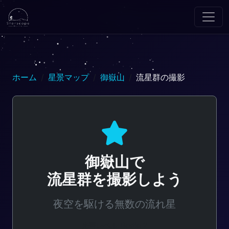
ホーム
星景マップ
御嶽山
流星群の撮影
御嶽山で
流星群を撮影しよう
夜空を駆ける無数の流れ星
光害レベル: Bortle 2