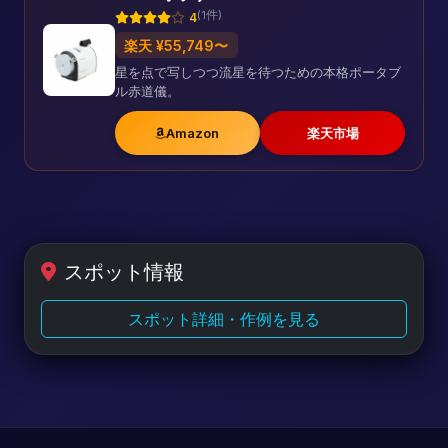
(1件)
4
楽天 ¥55,749〜
星を点で写しつつ流星を待つための本格ポータブ
ル赤道儀。
Amazon
楽天市場
スポット情報
スポット詳細・作例を見る