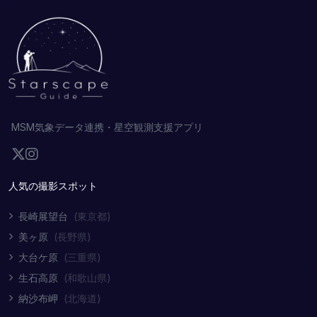
MSM気象データ連携・星空観測支援アプリ
人気の撮影スポット
長崎展望台
(東京都)
美ヶ原
(長野県)
大台ケ原
(三重県)
生石高原
(和歌山県)
納沙布岬
(北海道)