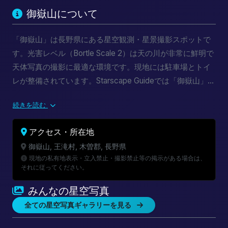
御嶽山について
「御嶽山」は長野県にある星空観測・星景撮影スポットで
す。光害レベル（Bortle Scale 2）は天の川が非常に鮮明で
天体写真の撮影に最適な環境です。現地には駐車場とトイ
レが整備されています。Starscape Guideでは「御嶽山」の
星空指数・天の川出現時刻・月齢・雲量予報をリアルタイ
続きを読む
ムで提供しています。新月期カレンダーと組み合わせて最
適な撮影計画を立てましょう。
アクセス・所在地
御嶽山, 王滝村, 木曽郡, 長野県
現地の私有地表示・立入禁止・撮影禁止等の掲示がある場合は、
それに従ってください。
みんなの星空写真
全ての星空写真ギャラリーを見る