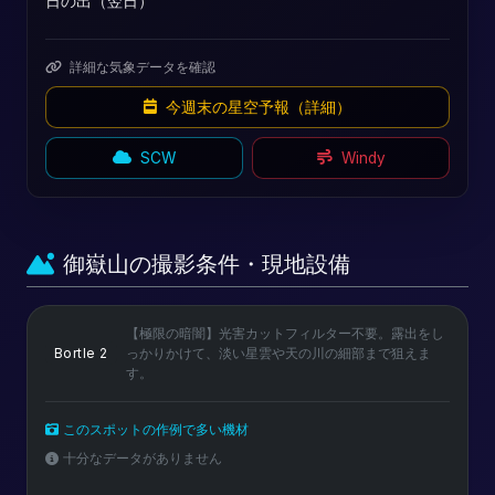
日の出（翌日）
詳細な気象データを確認
今週末の星空予報（詳細）
SCW
Windy
御嶽山の撮影条件・現地設備
【極限の暗闇】光害カットフィルター不要。露出をし
Bortle 2
っかりかけて、淡い星雲や天の川の細部まで狙えま
す。
このスポットの作例で多い機材
十分なデータがありません