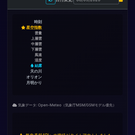
時刻
星空指数
雲量
上層雲
中層雲
下層雲
風速
湿度
結露
天の川
オリオン
月明かり
気象データ: Open-Meteo（気象庁MSM/GSMモデル優先）