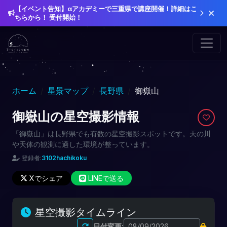
【イベント告知】αアカデミーで三重県で講座開催！詳細はこ
ちらから！ 受付開始！
ホーム
星景マップ
長野県
御嶽山
御嶽山の星空撮影情報
「御嶽山」は長野県でも有数の星空撮影スポットです。天の川
や天体の観測に適した環境が整っています。
登録者:
3102hachikoku
Xでシェア
LINEで送る
星空撮影タイムライン
日付変更: