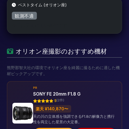
ベストタイム (オリオン座)
観測不適
今日は見えにくい条件です
オリオン座撮影のおすすめ機材
熊野那智大社の環境でオリオン座を綺麗に撮るために適した機
材ピックアップです。
PR
SONY FE 20mm F1.8 G
(2件)
5
楽天 ¥140,870〜
天の川の立体感を強調できるF1.8の解像力と携行
性を両立した星景の大定番。