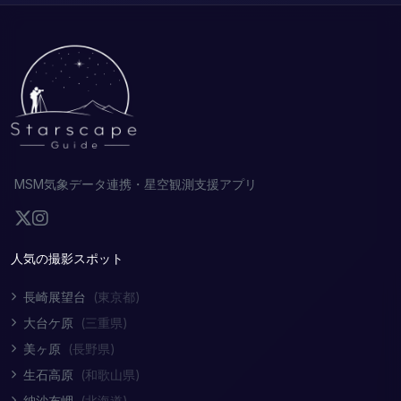
MSM気象データ連携・星空観測支援アプリ
人気の撮影スポット
長崎展望台
(東京都)
大台ケ原
(三重県)
美ヶ原
(長野県)
生石高原
(和歌山県)
納沙布岬
(北海道)