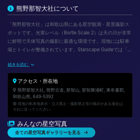
熊野那智大社について
「熊野那智大社」は和歌山県にある星空観測・星景撮影ス
ポットです。光害レベル（Bortle Scale 2）は天の川が非常
に鮮明で天体写真の撮影に最適な環境です。現地には駐車
場とトイレが整備されています。Starscape Guideでは「熊
野那智大社」の星空指数・天の川出現時刻・月齢・雲量予
続きを読む
報をリアルタイムで提供しています。新月期カレンダーと
組み合わせて最適な撮影計画を立てましょう。
アクセス・所在地
熊野那智大社, 熊野古道, 那智山, 那智勝浦町, 東牟婁郡,
和歌山県, 649-5392
現地の私有地表示・立入禁止・撮影禁止等の掲示がある場合は、
それに従ってください。
みんなの星空写真
全ての星空写真ギャラリーを見る