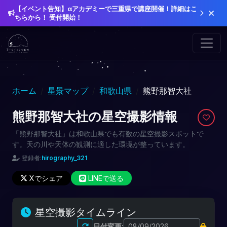
【イベント告知】αアカデミーで三重県で講座開催！詳細はこ
ちらから！ 受付開始！
ホーム
星景マップ
和歌山県
熊野那智大社
熊野那智大社の星空撮影情報
「熊野那智大社」は和歌山県でも有数の星空撮影スポットで
す。天の川や天体の観測に適した環境が整っています。
登録者:
hirography_321
Xでシェア
LINEで送る
星空撮影タイムライン
日付変更: