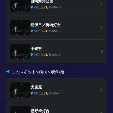
白崎海洋公園
和歌山県
Bortle 3
紀伊日ノ御埼灯台
和歌山県
Bortle 2
千畳敷
和歌山県
Bortle 6
このスポットの近くの撮影地
大斎原
和歌山県
Bortle 2
樫野埼灯台