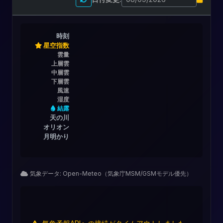
時刻
星空指数
雲量
上層雲
中層雲
下層雲
風速
湿度
結露
天の川
オリオン
月明かり
気象データ: Open-Meteo（気象庁MSM/GSMモデル優先）