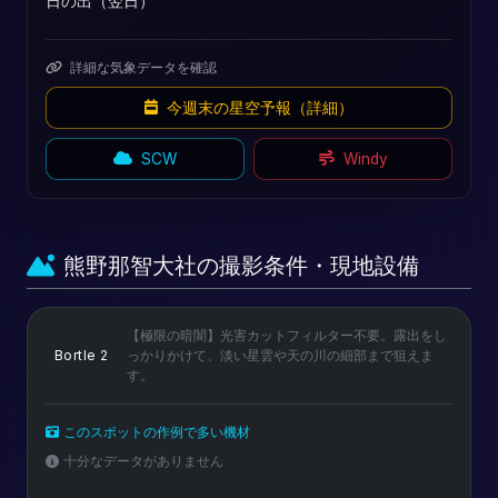
日の出（翌日）
詳細な気象データを確認
今週末の星空予報（詳細）
SCW
Windy
熊野那智大社の撮影条件・現地設備
【極限の暗闇】光害カットフィルター不要。露出をし
Bortle 2
っかりかけて、淡い星雲や天の川の細部まで狙えま
す。
このスポットの作例で多い機材
十分なデータがありません