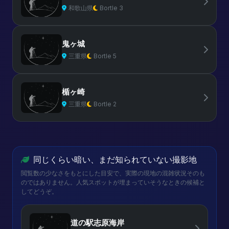
和歌山県
Bortle 3
鬼ヶ城
三重県
Bortle 5
楯ヶ崎
三重県
Bortle 2
同じくらい暗い、まだ知られていない撮影地
閲覧数の少なさをもとにした目安で、実際の現地の混雑状況そのも
のではありません。人気スポットが埋まっていそうなときの候補と
してどうぞ。
道の駅志原海岸