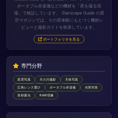
ポータブル赤道儀などの機材を「星を撮る現
場」で検証しています。 Starscape Guide の星
空マガジンでは、その実体験にもとづく機材レ
ビューと撮影ガイドを執筆しています。
ポートフォリオを見る
専門分野
星景写真
天の川撮影
天体写真
広角レンズ選び
ポータブル赤道儀
光害対策
長秒露光
RAW現像