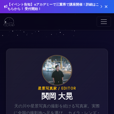
【イベント告知】αアカデミーで三重県で講座開催！詳細はこ
ちらから！ 受付開始！
星景写真家 / EDITOR
関岡 大晃
天の川や星景写真の撮影を続ける写真家。実際
に全国の撮影地へ足を運び、 カメラ・レンズ・