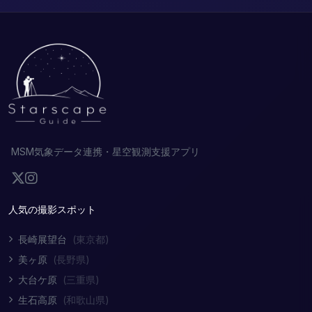
MSM気象データ連携・星空観測支援アプリ
人気の撮影スポット
長崎展望台
(東京都)
美ヶ原
(長野県)
大台ケ原
(三重県)
生石高原
(和歌山県)