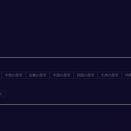
中部の星空
近畿の星空
中国の星空
四国の星空
九州の星空
沖
ト