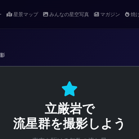
ー
星景マップ
みんなの星空写真
マガジン
焼
影
立厳岩で
流星群を撮影しよう