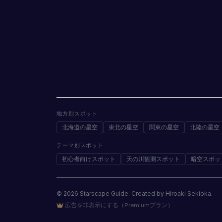
地方別スポット
北海道の星空
東北の星空
関東の星空
北陸の星空
テーマ別スポット
初心者向けスポット
天の川観測スポット
暗空スポッ
© 2026 Starscape Guide. Created by Hiroaki Sekioka.
広告を非表示にする（Premiumプラン）