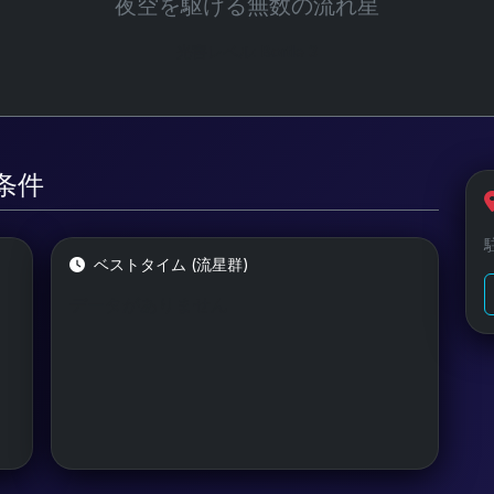
夜空を駆ける無数の流れ星
光害レベル: Bortle 3
測条件
ベストタイム (流星群)
データがありません