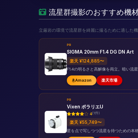
流星群撮影のおすすめ機
立厳岩の環境で流星群を綺麗に撮るために適した機
PR
SIGMA 20mm F1.4 DG DN Art
楽天 ¥124,885〜
F1.4の明るさと高解像を両立。暗い
Amazon
楽天市場
PR
Vixen ポラリエU
(1件)
4
楽天 ¥55,749〜
星を点で写しつつ流星を待つための本