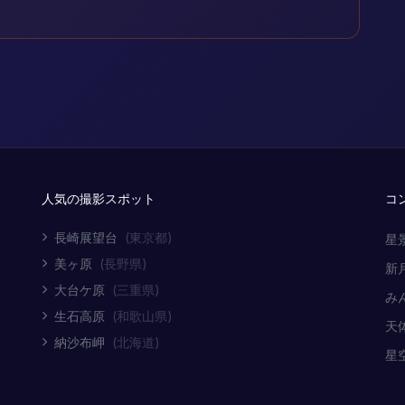
人気の撮影スポット
コ
長崎展望台
(東京都)
星
美ヶ原
(長野県)
新
大台ケ原
(三重県)
み
生石高原
(和歌山県)
天
納沙布岬
(北海道)
星