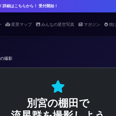
！詳細はこちらから！ 受付開始！
ー
星景マップ
みんなの星空写真
マガジン
焼
の撮影
別宮の棚田で
流星群を撮影しよう