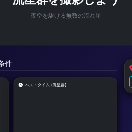
夜空を駆ける無数の流れ星
光害レベル: Bortle 2
測条件
ベストタイム (流星群)
データがありません