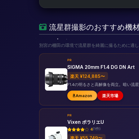
流星群撮影のおすすめ機
別宮の棚田の環境で流星群を綺麗に撮るために適し
PR
SIGMA 20mm F1.4 DG DN Art
楽天 ¥124,885〜
F1.4の明るさと高解像を両立。暗い
Amazon
楽天市場
PR
Vixen ポラリエU
(1件)
4
楽天 ¥55,749〜