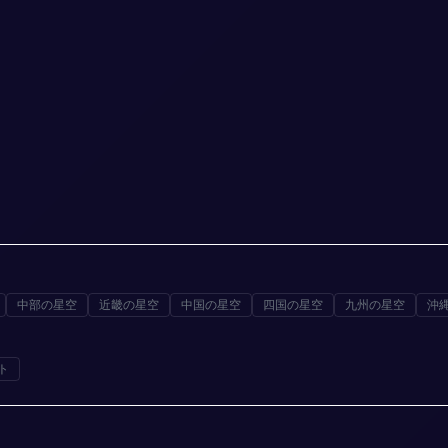
中部の星空
近畿の星空
中国の星空
四国の星空
九州の星空
沖
ト