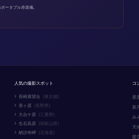
格ポータブル赤道儀。
人気の撮影スポット
コ
長崎展望台
(東京都)
星
美ヶ原
(長野県)
新
大台ケ原
(三重県)
み
生石高原
(和歌山県)
天
納沙布岬
(北海道)
星