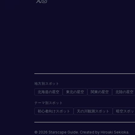
地方別スポット
北海道の星空
東北の星空
関東の星空
北陸の星空
テーマ別スポット
初心者向けスポット
天の川観測スポット
暗空スポッ
© 2026 Starscape Guide. Created by Hiroaki Sekioka.