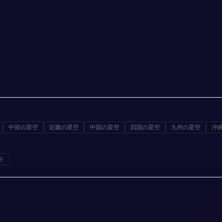
中部の星空
近畿の星空
中国の星空
四国の星空
九州の星空
沖
ト