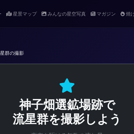
ー
星景マップ
みんなの星空写真
マガジン
焼
星群の撮影
神子畑選鉱場跡で
流星群を撮影しよう