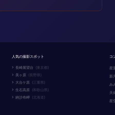
人気の撮影スポット
コ
長崎展望台
(東京都)
星
美ヶ原
(長野県)
新
大台ケ原
(三重県)
み
生石高原
(和歌山県)
天
納沙布岬
(北海道)
星