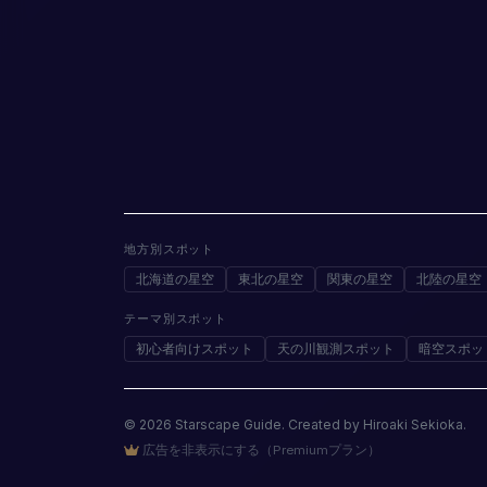
地方別スポット
北海道の星空
東北の星空
関東の星空
北陸の星空
テーマ別スポット
初心者向けスポット
天の川観測スポット
暗空スポッ
© 2026 Starscape Guide. Created by Hiroaki Sekioka.
広告を非表示にする（Premiumプラン）