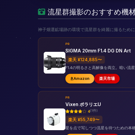
流星群撮影のおすすめ機
神子畑選鉱場跡の環境で流星群を綺麗に撮るために
PR
SIGMA 20mm F1.4 DG DN Art
楽天 ¥124,885〜
F1.4の明るさと高解像を両立。暗い
Amazon
楽天市場
PR
Vixen ポラリエU
(1件)
4
楽天 ¥55,749〜
星を点で写しつつ流星を待つための本