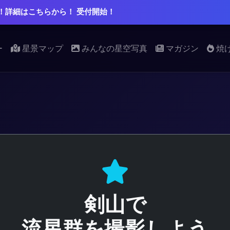
！詳細はこちらから！ 受付開始！
ー
星景マップ
みんなの星空写真
マガジン
焼
剣山で
流星群を撮影しよう