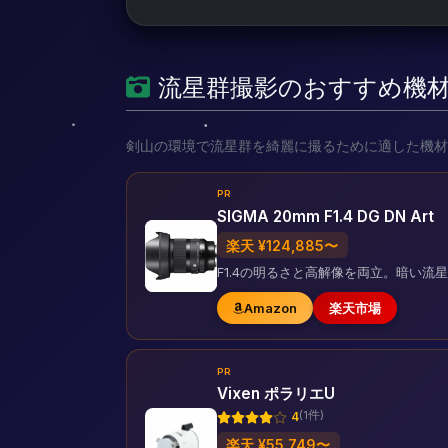
流星群撮影のおすすめ機
剣山の環境で流星群を綺麗に撮るために適した機材
PR
SIGMA 20mm F1.4 DG DN Art
楽天 ¥124,885〜
F1.4の明るさと高解像を両立。暗い
Amazon
楽天市場
PR
Vixen ポラリエU
(1件)
4
楽天 ¥55,749〜