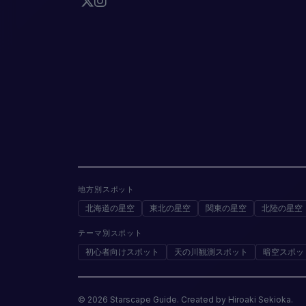
地方別スポット
北海道の星空
東北の星空
関東の星空
北陸の星空
テーマ別スポット
初心者向けスポット
天の川観測スポット
暗空スポッ
© 2026 Starscape Guide. Created by Hiroaki Sekioka.