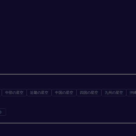
中部の星空
近畿の星空
中国の星空
四国の星空
九州の星空
沖
ト