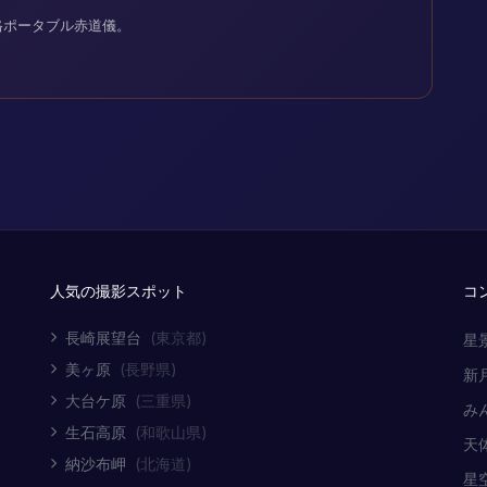
格ポータブル赤道儀。
人気の撮影スポット
コ
長崎展望台
(東京都)
星
美ヶ原
(長野県)
新
大台ケ原
(三重県)
み
生石高原
(和歌山県)
天
納沙布岬
(北海道)
星