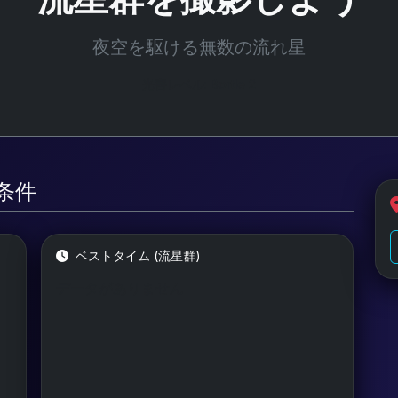
夜空を駆ける無数の流れ星
光害レベル: Bortle 2
測条件
ベストタイム (流星群)
データがありません