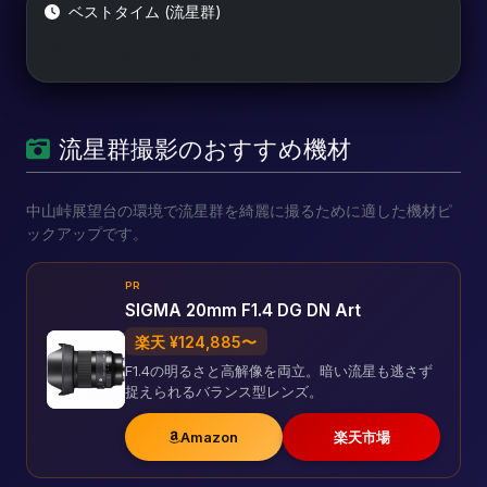
ベストタイム (流星群)
データがありません
流星群撮影のおすすめ機材
中山峠展望台の環境で流星群を綺麗に撮るために適した機材ピ
ックアップです。
PR
SIGMA 20mm F1.4 DG DN Art
楽天 ¥124,885〜
F1.4の明るさと高解像を両立。暗い流星も逃さず
捉えられるバランス型レンズ。
Amazon
楽天市場