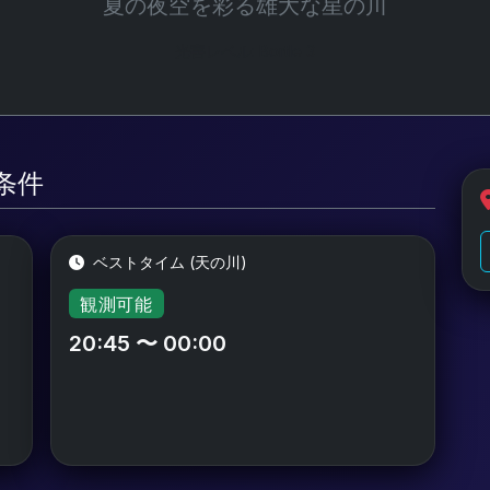
夏の夜空を彩る雄大な星の川
光害レベル: Bortle 3
測条件
ベストタイム (天の川)
観測可能
20:45 〜 00:00