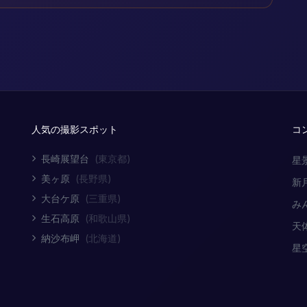
人気の撮影スポット
コ
長崎展望台
(東京都)
星
美ヶ原
(長野県)
新
大台ケ原
(三重県)
み
生石高原
(和歌山県)
天
納沙布岬
(北海道)
星