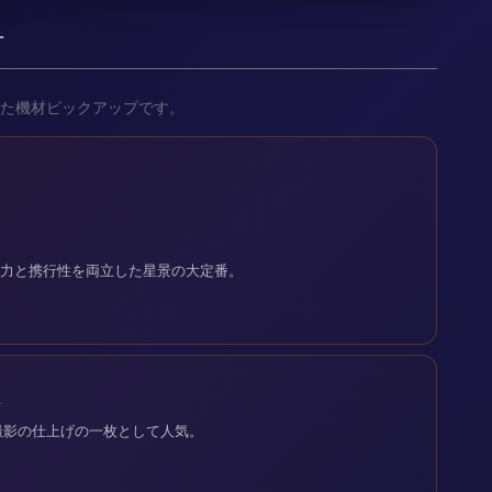
材
た機材ピックアップです。
解像力と携行性を両立した星景の大定番。
ン
撮影の仕上げの一枚として人気。