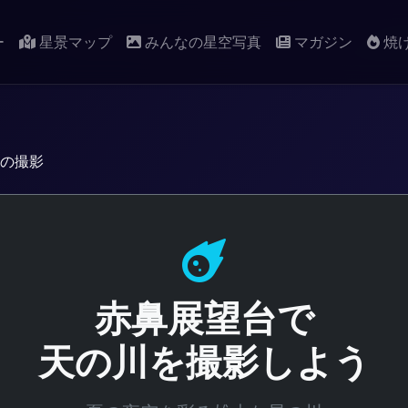
ー
星景マップ
みんなの星空写真
マガジン
焼
の撮影
赤鼻展望台で
天の川を撮影しよう