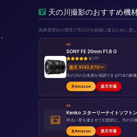
天の川撮影のおすすめ機
赤鼻展望台の環境で天の川を綺麗に撮るために適し
PR
SONY FE 20mm F1.8 G
(2件)
5
楽天 ¥140,870〜
天の川の立体感を強調できるF1.8の
Amazon
楽天市場
PR
Kenko スターリーナイトソフト
明るい星を滲ませて幻想的に。天の川
Amazon
楽天市場