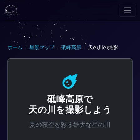
ホーム
星景マップ
砥峰高原
天の川の撮影
砥峰高原で
天の川を撮影しよう
夏の夜空を彩る雄大な星の川
光害レベル: Bortle 2