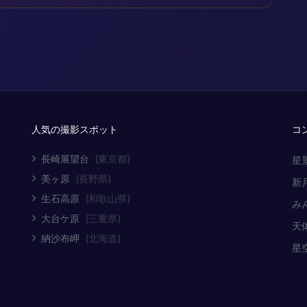
人気の撮影スポット
コ
長崎展望台
(東京都)
星
美ヶ原
(長野県)
新
生石高原
(和歌山県)
み
大台ケ原
(三重県)
天
納沙布岬
(北海道)
星