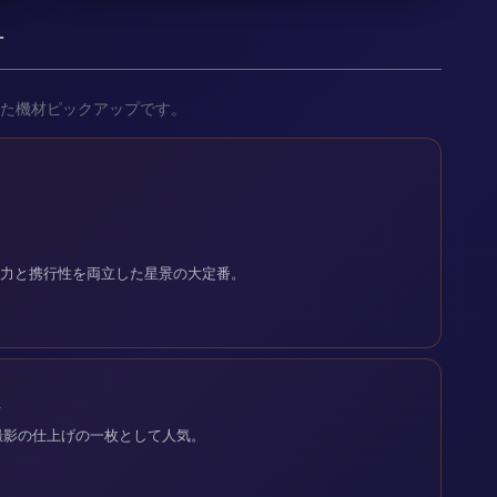
材
た機材ピックアップです。
解像力と携行性を両立した星景の大定番。
ン
撮影の仕上げの一枚として人気。