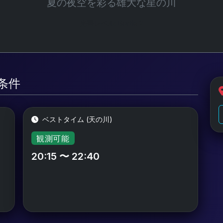
夏の夜空を彩る雄大な星の川
光害レベル: Bortle 2
測条件
ベストタイム (天の川)
観測可能
20:15 〜 22:40