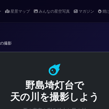
ー
星景マップ
みんなの星空写真
マガジン
焼
の撮影
野島埼灯台で
天の川を撮影しよう