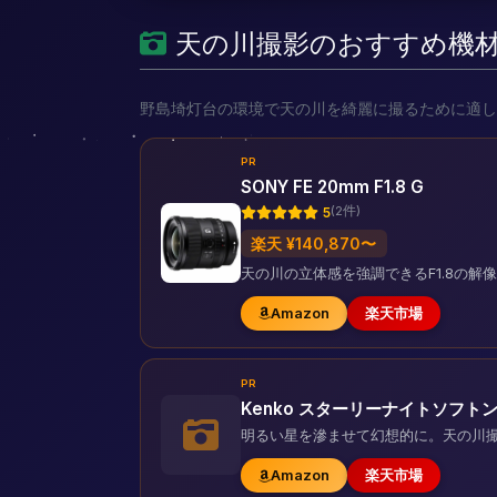
天の川撮影のおすすめ機
野島埼灯台の環境で天の川を綺麗に撮るために適し
PR
SONY FE 20mm F1.8 G
(2件)
5
楽天 ¥140,870〜
天の川の立体感を強調できるF1.8の
Amazon
楽天市場
PR
Kenko スターリーナイトソフト
明るい星を滲ませて幻想的に。天の川
Amazon
楽天市場