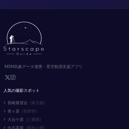
MSM気象データ連携・星空観測支援アプリ
人気の撮影スポット
長崎展望台
(東京都)
美ヶ原
(長野県)
大台ケ原
(三重県)
生石高原
(和歌山県)