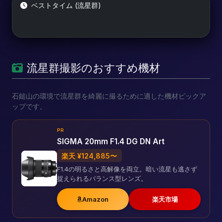
ベストタイム (流星群)
データがありません
流星群撮影のおすすめ機材
石鎚山の環境で流星群を綺麗に撮るために適した機材ピックア
ップです。
PR
SIGMA 20mm F1.4 DG DN Art
楽天 ¥124,885〜
F1.4の明るさと高解像を両立。暗い流星も逃さず
捉えられるバランス型レンズ。
Amazon
楽天市場