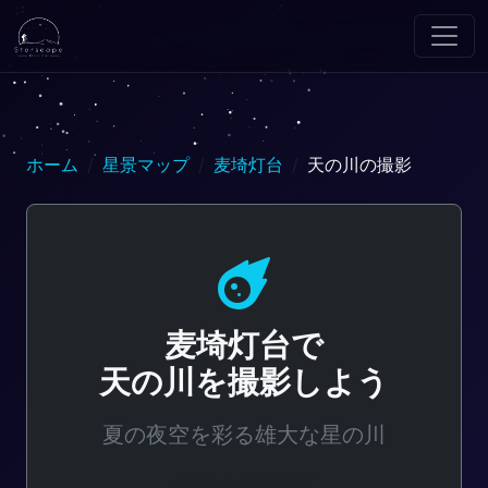
ホーム
星景マップ
麦埼灯台
天の川の撮影
麦埼灯台で
天の川を撮影しよう
夏の夜空を彩る雄大な星の川
光害レベル: Bortle 3