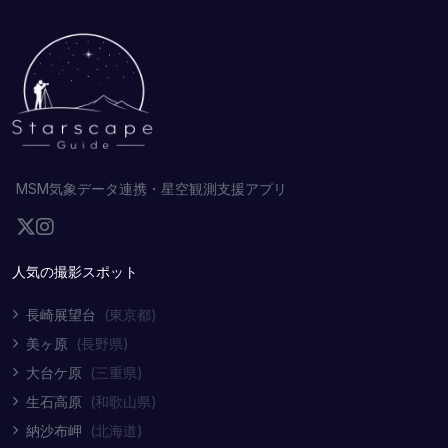
MSM気象データ連携・星空観測支援アプリ
人気の撮影スポット
長崎展望台
(東京都)
美ヶ原
(長野県)
大台ケ原
(三重県)
生石高原
(和歌山県)
納沙布岬
(北海道)