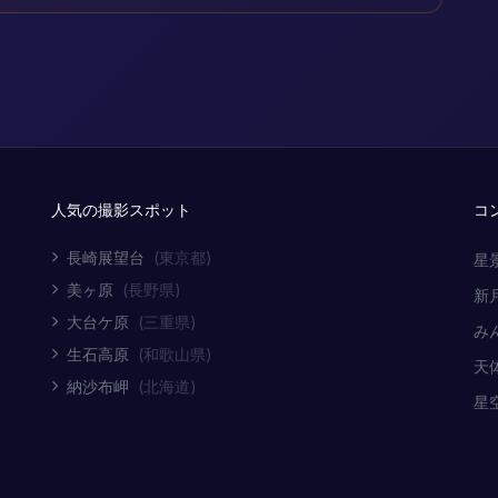
人気の撮影スポット
コ
長崎展望台
(東京都)
星
美ヶ原
(長野県)
新
大台ケ原
(三重県)
み
生石高原
(和歌山県)
天
納沙布岬
(北海道)
星