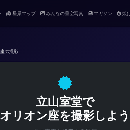
ー
星景マップ
みんなの星空写真
マガジン
焼
座の撮影
立山室堂で
オリオン座を撮影しよう