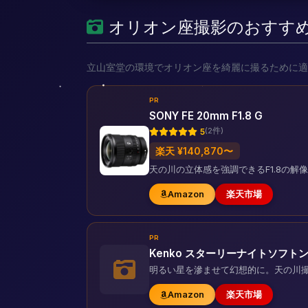
オリオン座撮影のおすす
立山室堂の環境でオリオン座を綺麗に撮るために適
PR
SONY FE 20mm F1.8 G
(2件)
5
楽天 ¥140,870〜
天の川の立体感を強調できるF1.8の
Amazon
楽天市場
PR
Kenko スターリーナイトソフト
明るい星を滲ませて幻想的に。天の川
Amazon
楽天市場