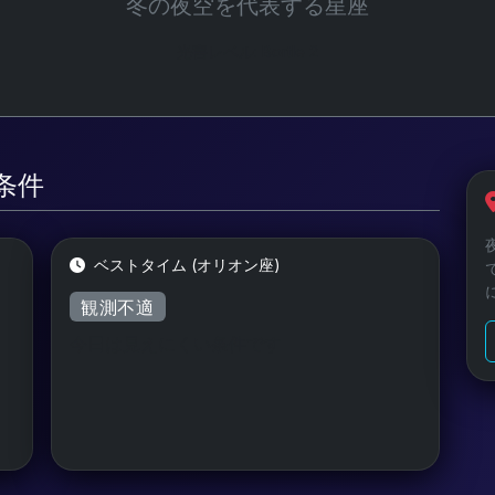
冬の夜空を代表する星座
光害レベル: Bortle 2
測条件
ベストタイム (オリオン座)
観測不適
今日は見えにくい条件です