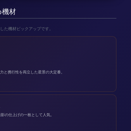
め機材
した機材ピックアップです。
解像力と携行性を両立した星景の大定番。
ン
撮影の仕上げの一枚として人気。