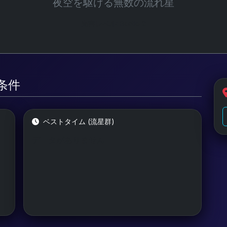
夜空を駆ける無数の流れ星
光害レベル: Bortle 2
測条件
ベストタイム (流星群)
データがありません