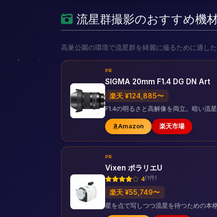
流星群撮影のおすすめ機
高巣公園の環境で流星群を綺麗に撮るために適した
PR
SIGMA 20mm F1.4 DG DN Art
楽天 ¥124,885〜
F1.4の明るさと高解像を両立。暗い
Amazon
楽天市場
PR
Vixen ポラリエU
(1件)
4
楽天 ¥55,749〜
星を点で写しつつ流星を待つための本