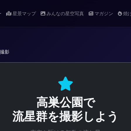
ー
星景マップ
みんなの星空写真
マガジン
焼
撮影
高巣公園で
流星群を撮影しよう