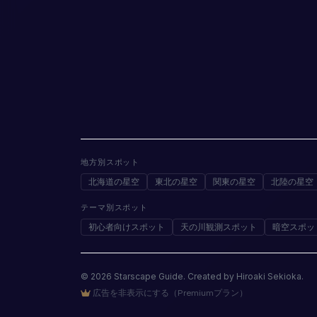
地方別スポット
北海道の星空
東北の星空
関東の星空
北陸の星空
テーマ別スポット
初心者向けスポット
天の川観測スポット
暗空スポッ
© 2026 Starscape Guide. Created by Hiroaki Sekioka.
広告を非表示にする（Premiumプラン）