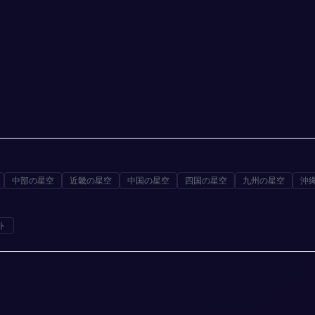
中部の星空
近畿の星空
中国の星空
四国の星空
九州の星空
沖
ト