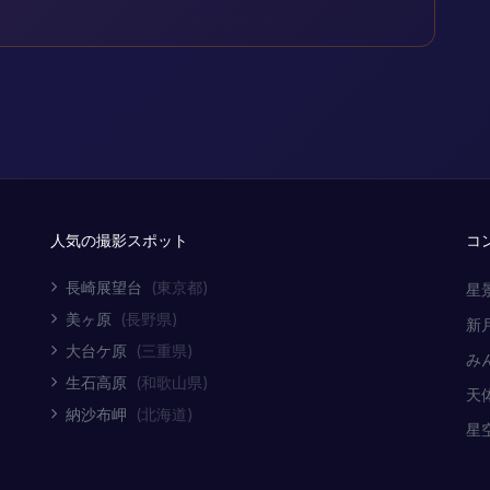
人気の撮影スポット
コ
長崎展望台
(東京都)
星
美ヶ原
(長野県)
新
大台ケ原
(三重県)
み
生石高原
(和歌山県)
天
納沙布岬
(北海道)
星