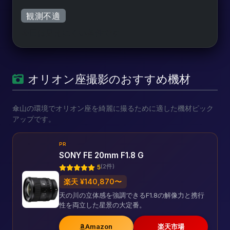
観測不適
今日は見えにくい条件です
オリオン座撮影のおすすめ機材
傘山の環境でオリオン座を綺麗に撮るために適した機材ピック
アップです。
PR
SONY FE 20mm F1.8 G
(2件)
5
楽天 ¥140,870〜
天の川の立体感を強調できるF1.8の解像力と携行
性を両立した星景の大定番。
Amazon
楽天市場