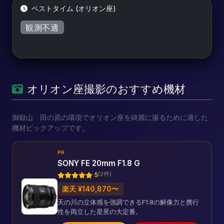
ベストタイム (オリオン座)
観測不適
今日は見えにくい条件です
オリオン座撮影のおすすめ機材
御嶽山 田の原の環境でオリオン座を綺麗に撮るために適した
機材ピックアップです。
PR
SONY FE 20mm F1.8 G
(2件)
5
楽天 ¥140,870〜
天の川の立体感を強調できるF1.8の解像力と携行
性を両立した星景の大定番。