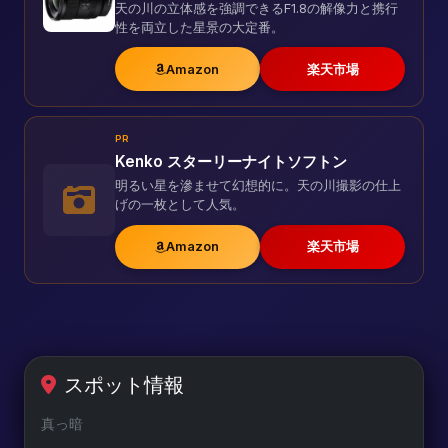
天の川の立体感を強調できるF1.8の解像力と携行
性を両立した星景の大定番。
Amazon
楽天市場
PR
Kenko スターリーナイトソフトン
明るい星を滲ませて幻想的に。天の川撮影の仕上
げの一枚として人気。
Amazon
楽天市場
スポット情報
真っ暗