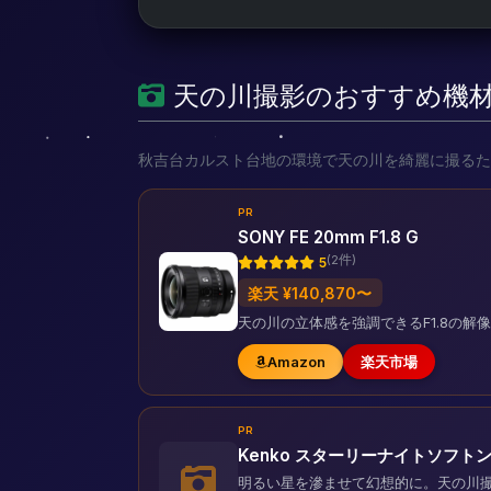
天の川撮影のおすすめ機
秋吉台カルスト台地の環境で天の川を綺麗に撮るた
PR
SONY FE 20mm F1.8 G
(2件)
5
楽天 ¥140,870〜
天の川の立体感を強調できるF1.8の
Amazon
楽天市場
PR
Kenko スターリーナイトソフト
明るい星を滲ませて幻想的に。天の川