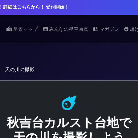
！詳細はこちらから！ 受付開始！
ー
星景マップ
みんなの星空写真
マガジン
焼
天の川の撮影
秋吉台カルスト台地で
天の川を撮影しよう