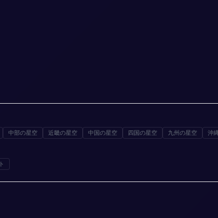
中部の星空
近畿の星空
中国の星空
四国の星空
九州の星空
沖
ト