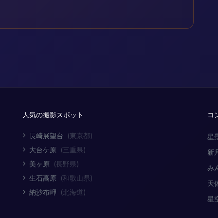
人気の撮影スポット
コ
長崎展望台
(東京都)
星
大台ケ原
(三重県)
新
美ヶ原
(長野県)
み
生石高原
(和歌山県)
天
納沙布岬
(北海道)
星