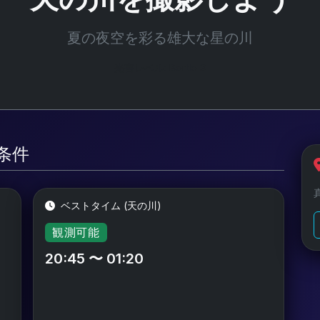
夏の夜空を彩る雄大な星の川
光害レベル: Bortle 3
測条件
ベストタイム (天の川)
観測可能
20:45 〜 01:20