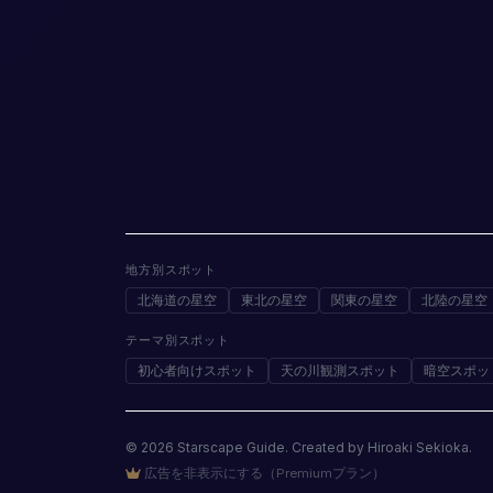
地方別スポット
北海道の星空
東北の星空
関東の星空
北陸の星空
テーマ別スポット
初心者向けスポット
天の川観測スポット
暗空スポッ
© 2026 Starscape Guide. Created by Hiroaki Sekioka.
広告を非表示にする（Premiumプラン）