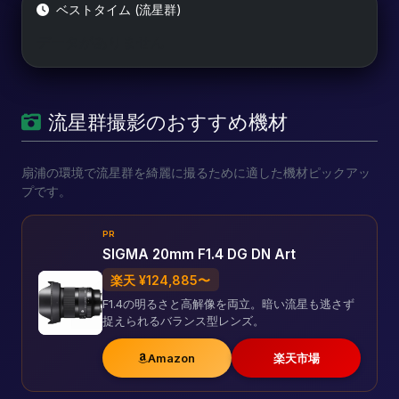
ベストタイム (流星群)
データがありません
流星群撮影のおすすめ機材
扇浦の環境で流星群を綺麗に撮るために適した機材ピックアッ
プです。
PR
SIGMA 20mm F1.4 DG DN Art
楽天 ¥124,885〜
F1.4の明るさと高解像を両立。暗い流星も逃さず
捉えられるバランス型レンズ。
Amazon
楽天市場