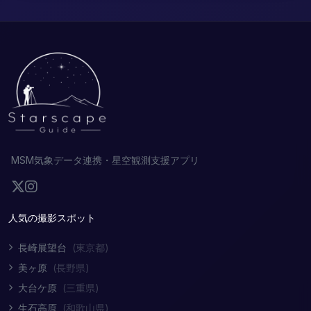
MSM気象データ連携・星空観測支援アプリ
人気の撮影スポット
長崎展望台
(東京都)
美ヶ原
(長野県)
大台ケ原
(三重県)
生石高原
(和歌山県)