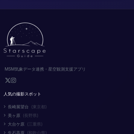
MSM気象データ連携・星空観測支援アプリ
人気の撮影スポット
長崎展望台
(東京都)
美ヶ原
(長野県)
大台ケ原
(三重県)
生石高原
(和歌山県)