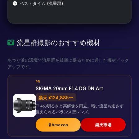
ベストタイム (流星群)
データがありません
流星群撮影のおすすめ機材
あづり浜の環境で流星群を綺麗に撮るために適した機材ピック
アップです。
PR
SIGMA 20mm F1.4 DG DN Art
楽天 ¥124,885〜
F1.4の明るさと高解像を両立。暗い流星も逃さず
捉えられるバランス型レンズ。
Amazon
楽天市場