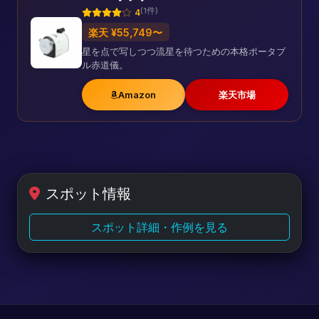
(1件)
4
楽天 ¥55,749〜
星を点で写しつつ流星を待つための本格ポータブ
ル赤道儀。
Amazon
楽天市場
スポット情報
スポット詳細・作例を見る