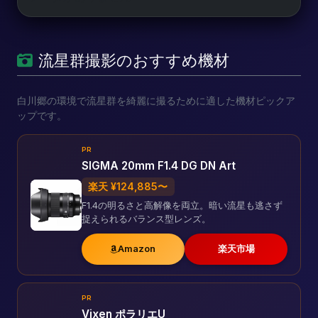
流星群撮影のおすすめ機材
白川郷の環境で流星群を綺麗に撮るために適した機材ピックア
ップです。
PR
SIGMA 20mm F1.4 DG DN Art
楽天 ¥124,885〜
F1.4の明るさと高解像を両立。暗い流星も逃さず
捉えられるバランス型レンズ。
Amazon
楽天市場
PR
Vixen ポラリエU