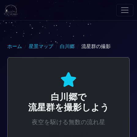
ホーム
星景マップ
白川郷
流星群の撮影
白川郷で
流星群を撮影しよう
夜空を駆ける無数の流れ星
光害レベル: Bortle 2