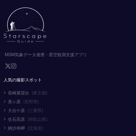
MSM気象データ連携・星空観測支援アプリ
人気の撮影スポット
長崎展望台
(東京都)
美ヶ原
(長野県)
大台ケ原
(三重県)
生石高原
(和歌山県)
納沙布岬
(北海道)