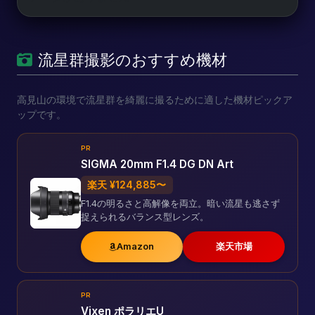
流星群撮影のおすすめ機材
高見山の環境で流星群を綺麗に撮るために適した機材ピックア
ップです。
PR
SIGMA 20mm F1.4 DG DN Art
楽天 ¥124,885〜
F1.4の明るさと高解像を両立。暗い流星も逃さず
捉えられるバランス型レンズ。
Amazon
楽天市場
PR
Vixen ポラリエU