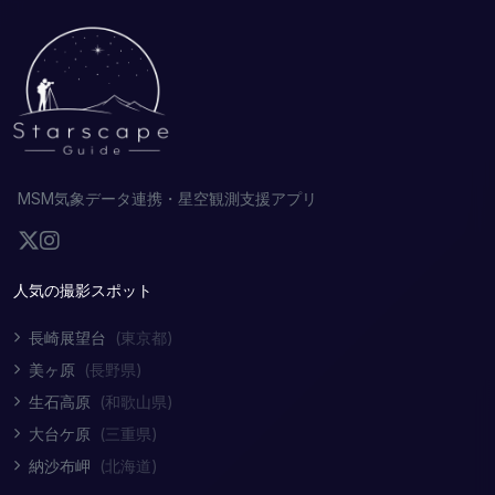
MSM気象データ連携・星空観測支援アプリ
人気の撮影スポット
長崎展望台
(東京都)
美ヶ原
(長野県)
生石高原
(和歌山県)
大台ケ原
(三重県)
納沙布岬
(北海道)