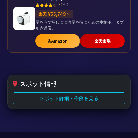
(1件)
4
楽天 ¥55,749〜
星を点で写しつつ流星を待つための本格ポータブ
ル赤道儀。
Amazon
楽天市場
スポット情報
スポット詳細・作例を見る